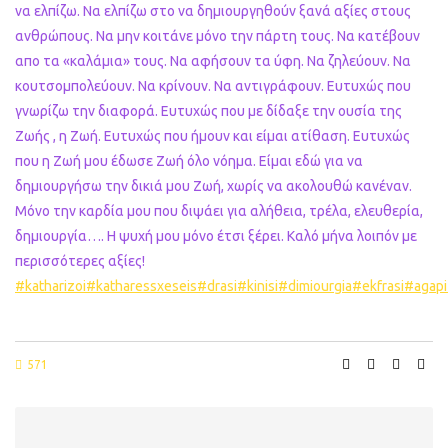
να ελπίζω. Να ελπίζω στο να δημιουργηθούν ξανά αξίες στους
ανθρώπους. Να μην κοιτάνε μόνο την πάρτη τους. Να κατέβουν
απο τα «καλάμια» τους. Να αφήσουν τα ύφη. Να ζηλεύουν. Να
κουτσομπολεύουν. Να κρίνουν. Να αντιγράφουν. Ευτυχώς που
γνωρίζω την διαφορά. Ευτυχώς που με δίδαξε την ουσία της
Ζωής , η Ζωή. Ευτυχώς που ήμουν και είμαι ατίθαση. Ευτυχώς
που η Ζωή μου έδωσε Ζωή όλο νόημα. Είμαι εδώ για να
δημιουργήσω την δικιά μου Ζωή, χωρίς να ακολουθώ κανέναν.
Μόνο την καρδία μου που διψάει για αλήθεια, τρέλα, ελευθερία,
δημιουργία…. Η ψυχή μου μόνο έτσι ξέρει. Καλό μήνα λοιπόν με
περισσότερες αξίες!
#katharizoi
#katharessxeseis
#drasi
#kinisi
#dimiourgia
#ekfrasi
#agapi
571